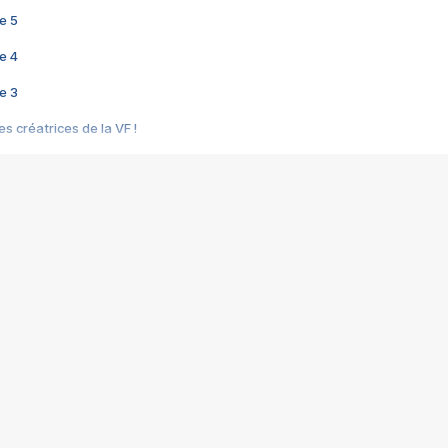
e 5
e 4
e 3
s créatrices de la VF !
e 2
e 1
e Mektoub My Love arrive enfin ! Rencontre avec Shaïn Boumedine et Sal
i : après Toni en famille
elle réalise le bouleversant Dites lui que je l'aime
ais ! Rencontre autour de Vie privée de Rebecca Zlotowski
 de Marguerite, Grave... Rencontre avec Ella Rumpf
 Les Rêveurs, un film intime sur la santé mentale