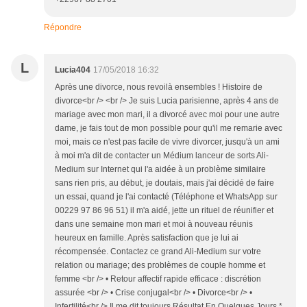
Répondre
L
Lucia404
17/05/2018 16:32
Après une divorce, nous revoilà ensembles ! Histoire de
divorce<br /> <br /> Je suis Lucia parisienne, après 4 ans de
mariage avec mon mari, il a divorcé avec moi pour une autre
dame, je fais tout de mon possible pour qu'il me remarie avec
moi, mais ce n'est pas facile de vivre divorcer, jusqu'à un ami
à moi m'a dit de contacter un Médium lanceur de sorts Ali-
Medium sur Internet qui l'a aidée à un problème similaire
sans rien pris, au début, je doutais, mais j'ai décidé de faire
un essai, quand je l'ai contacté (Téléphone et WhatsApp sur
00229 97 86 96 51) il m'a aidé, jette un rituel de réunifier et
dans une semaine mon mari et moi à nouveau réunis
heureux en famille. Après satisfaction que je lui ai
récompensée. Contactez ce grand Ali-Medium sur votre
relation ou mariage; des problèmes de couple homme et
femme <br /> • Retour affectif rapide efficace : discrétion
assurée <br /> • Crise conjugal<br /> • Divorce<br /> •
Infertilité<br /> Il me dit toujours Résultat En Quelques Jours.*