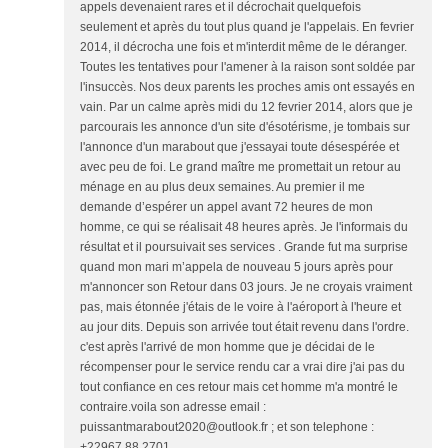
appels devenaient rares et il décrochait quelquefois
seulement et après du tout plus quand je l'appelais. En fevrier
2014, il décrocha une fois et m'interdit même de le déranger.
Toutes les tentatives pour l'amener à la raison sont soldée par
l'insuccès. Nos deux parents les proches amis ont essayés en
vain. Par un calme après midi du 12 fevrier 2014, alors que je
parcourais les annonce d'un site d'ésotérisme, je tombais sur
l'annonce d'un marabout que j'essayai toute désespérée et
avec peu de foi. Le grand maître me promettait un retour au
ménage en au plus deux semaines. Au premier il me
demande d’espérer un appel avant 72 heures de mon
homme, ce qui se réalisait 48 heures après. Je l'informais du
résultat et il poursuivait ses services . Grande fut ma surprise
quand mon mari m’appela de nouveau 5 jours après pour
m'annoncer son Retour dans 03 jours. Je ne croyais vraiment
pas, mais étonnée j'étais de le voire à l'aéroport à l'heure et
au jour dits. Depuis son arrivée tout était revenu dans l'ordre.
c'est après l'arrivé de mon homme que je décidai de le
récompenser pour le service rendu car a vrai dire j'ai pas du
tout confiance en ces retour mais cet homme m'a montré le
contraire.voila son adresse email :
puissantmarabout2020@outlook.fr ; et son telephone :
+22967 88 2701