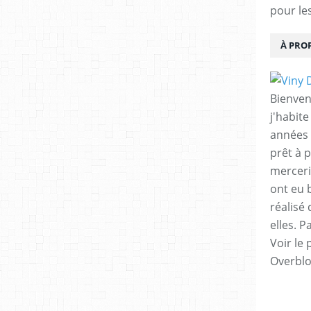
pour le
À PRO
Bienvenu
j'habit
années 
prêt à p
merceri
ont eu b
réalisé
elles. P
Voir le 
Overbl