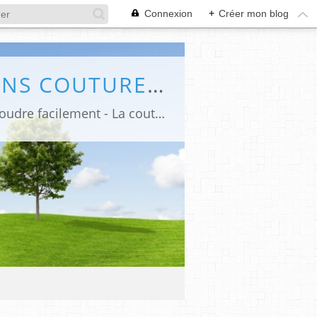
Connexion
+
Créer mon blog
VINY DIY, LE BLOG DE TUTORIELS ET PATRONS COUTURE ET DIY.
Viny DIY, le blog de Tutoriels et Patrons Couture et DIY, idées, déco, apprendre à coudre facilement - La couture facile pour les débutants.