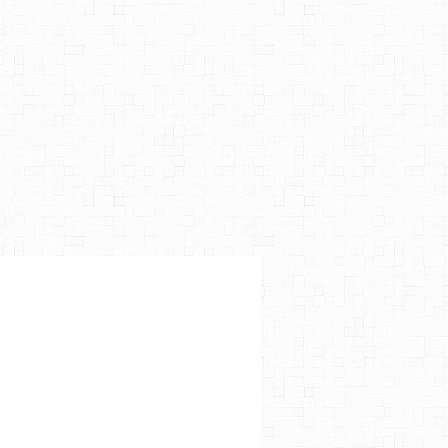
VÊTEMENT
,
SIMPLE
,
COUDRE
,
TROUSSE
,
SAC
,
VIDÉO
,
POCHETTE
,
DÉCO