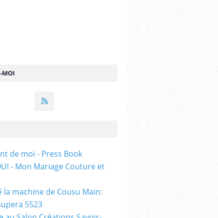
Z-MOI
ent de moi - Press Book
t OUI - Mon Mariage Couture et
sté la machine de Cousu Main:
Supera 5523
te au Salon Créations Savoir-