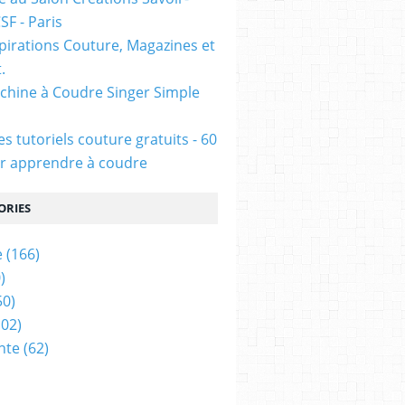
CSF - Paris
pirations Couture, Magazines et
.
chine à Coudre Singer Simple
s tutoriels couture gratuits - 60
r apprendre à coudre
ORIES
e
(166)
)
50)
02)
nte
(62)