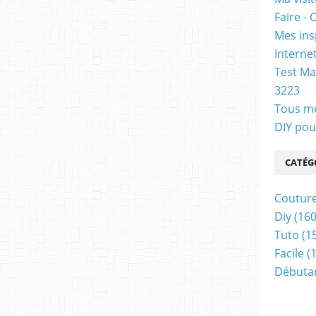
Faire - 
Mes ins
Internet
Test Ma
3223
Tous me
DIY pou
CATÉG
Coutur
Diy
(160
Tuto
(1
Facile
(1
Débuta