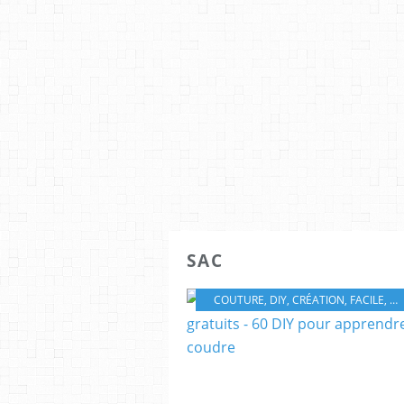
SAC
COUTURE
,
DIY
,
CRÉATION
,
FACILE
,
MA