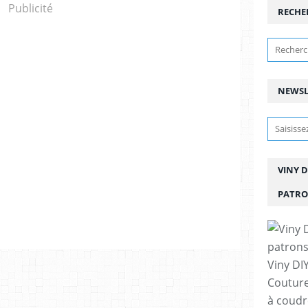
Publicité
RECHE
NEWSL
VINY D
PATRO
Viny DIY
Couture
à coudre