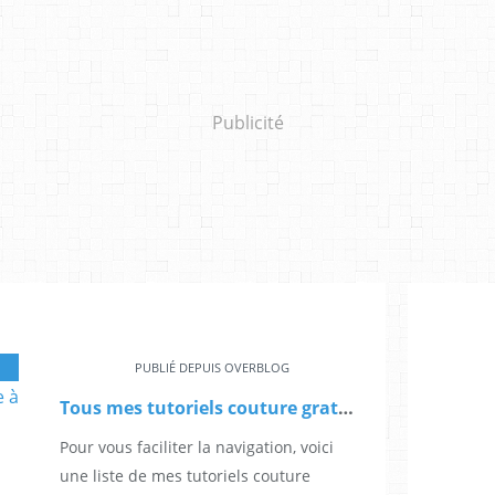
Publicité
CHINE À COUDRE
,
VINYDIY
,
GRATUIT
,
TUTO
,
TUTORIEL
,
ASTUCE
,
DÉBUTANTE
,
PUBLIÉ DEPUIS OVERBLOG
Tous mes tutoriels couture gratuits - 60 DIY pour apprendre à coudre
Pour vous faciliter la navigation, voici
une liste de mes tutoriels couture