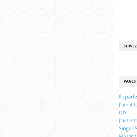
SUIVE
PAGES
Ils parl
J'ai di
DIY
J'ai te
Singer 
Ma visi