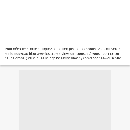
Pour découvrir l'article cliquez sur le lien juste en dessous. Vous arriverez
sur le nouveau blog www.lestutosdeviny.com, pensez à vous abonner en
haut à droite ;) ou cliquez ici https://lestutosdeviny.com/abonnez-vous/ Merci.
Viny. J'ai enfin cousu une...