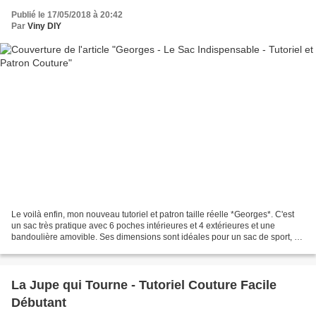
Publié le 17/05/2018 à 20:42
Par
Viny DIY
Le voilà enfin, mon nouveau tutoriel et patron taille réelle *Georges*. C'est
un sac très pratique avec 6 poches intérieures et 4 extérieures et une
bandoulière amovible. Ses dimensions sont idéales pour un sac de sport, de
week-end, de travail, de ville...
La Jupe qui Tourne - Tutoriel Couture Facile
Débutant