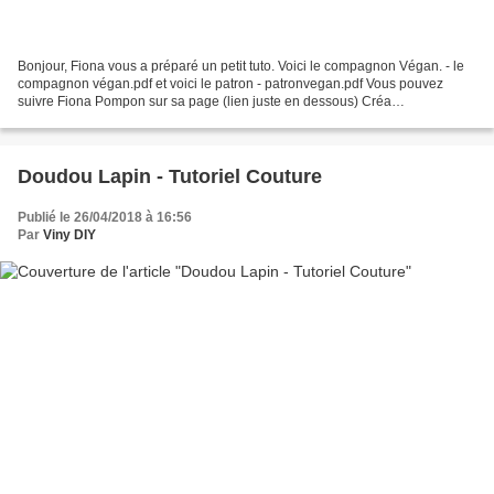
Bonjour, Fiona vous a préparé un petit tuto. Voici le compagnon Végan. - le
compagnon végan.pdf et voici le patron - patronvegan.pdf Vous pouvez
suivre Fiona Pompon sur sa page (lien juste en dessous) Créa
fiona.pompon. 248 likes. Just For Fun
Doudou Lapin - Tutoriel Couture
Publié le 26/04/2018 à 16:56
Par
Viny DIY