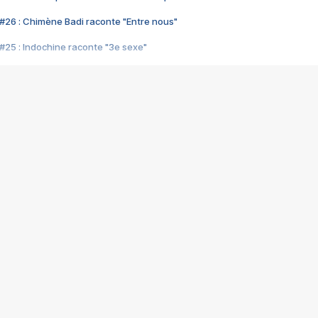
#26 : Chimène Badi raconte "Entre nous"
#25 : Indochine raconte "3e sexe"
#24 : Zaho raconte "C'est chelou"
#23 : Patrick Bruel raconte "Au café des délices"
#22 : Kyo raconte "Le chemin"
#21 : Nolwenn Leroy raconte "Cassé"
#20 : Patrick Hernandez raconte "Born to be alive"
#19 : Lorie raconte "Près de moi"
#18 : Michael Jones raconte "A nos actes manqués" (avec Jean-Jacque
#17 : Khaled raconte "Aïcha"
#16 : Corneille raconte "Parce qu'on vient de loin"
#15 : Indochine raconte "L'aventurier"