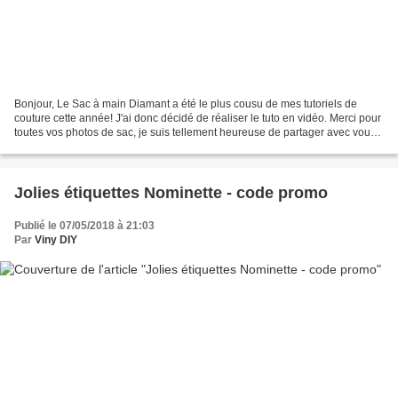
Bonjour, Le Sac à main Diamant a été le plus cousu de mes tutoriels de
couture cette année! J'ai donc décidé de réaliser le tuto en vidéo. Merci pour
toutes vos photos de sac, je suis tellement heureuse de partager avec vous
et de voir le résultat. Vos...
Jolies étiquettes Nominette - code promo
Publié le 07/05/2018 à 21:03
Par
Viny DIY