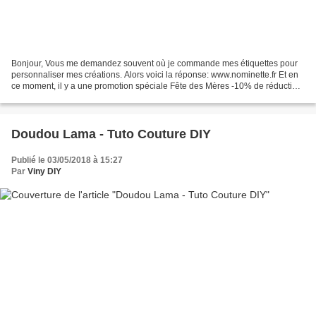
Bonjour, Vous me demandez souvent où je commande mes étiquettes pour
personnaliser mes créations. Alors voici la réponse: www.nominette.fr Et en
ce moment, il y a une promotion spéciale Fête des Mères -10% de réduction
à partir de 14€95 pour 100 étiquettes....
Doudou Lama - Tuto Couture DIY
Publié le 03/05/2018 à 15:27
Par
Viny DIY