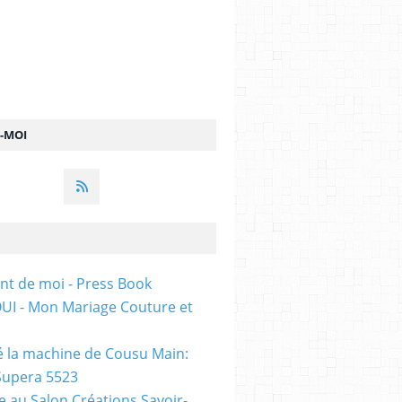
Z-MOI
ent de moi - Press Book
t OUI - Mon Mariage Couture et
sté la machine de Cousu Main:
Supera 5523
te au Salon Créations Savoir-