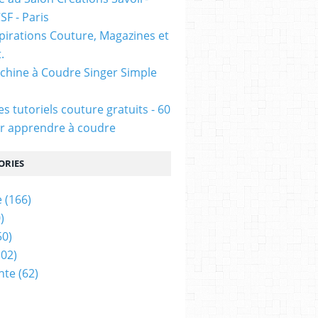
CSF - Paris
pirations Couture, Magazines et
.
chine à Coudre Singer Simple
s tutoriels couture gratuits - 60
r apprendre à coudre
ORIES
e
(166)
)
50)
02)
nte
(62)