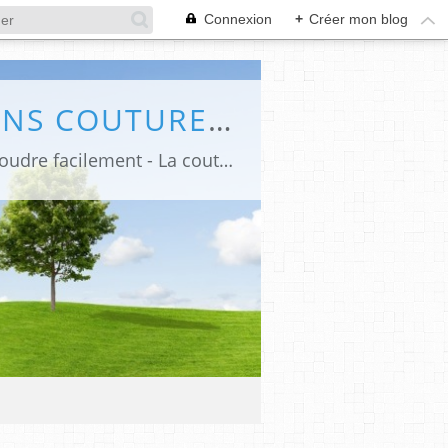
Connexion
+
Créer mon blog
VINY DIY, LE BLOG DE TUTORIELS ET PATRONS COUTURE ET DIY.
Viny DIY, le blog de Tutoriels et Patrons Couture et DIY, idées, déco, apprendre à coudre facilement - La couture facile pour les débutants.