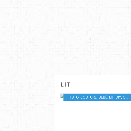
LIT
TUTO
,
COUTURE
,
BÉBÉ
,
LIT
,
DIY
,
ORGANISEUR