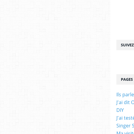
SUIVE
PAGES
Ils parl
J'ai di
DIY
J'ai te
Singer 
Ma visi