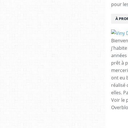
pour le
À PRO
Bienvenu
j'habit
années 
prêt à p
merceri
ont eu b
réalisé
elles. P
Voir le 
Overbl