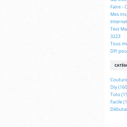
Faire - 
Mes ins
Internet
Test Ma
3223
Tous me
DIY pou
CATÉG
Coutur
Diy
(160
Tuto
(1
Facile
(1
Débuta