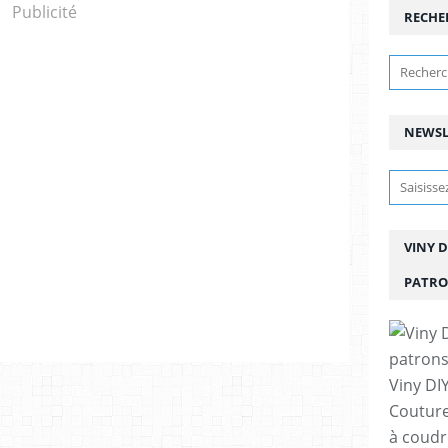
Publicité
RECHE
NEWSL
VINY D
PATRO
Viny DIY
Couture
à coudre