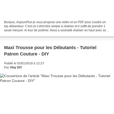
Bonjour, Aujourd'hui je vous propose une vidéo et un PDF pour coudre un
top débardeur. C'est un t-shirt très simple à réaliser et il suffit de prendre 1
seule mesure: le tour de poitrine. Ilona a souhaité réaliser un haut avec son
tissu Licornes préféré...
Maxi Trousse pour les Débutants - Tutoriel
Patron Couture - DIY
Publié le 02/01/2018 à 12:27
Par
Viny DIY