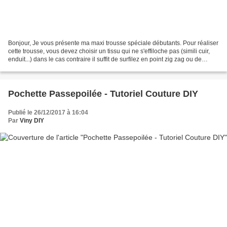
Bonjour, Je vous présente ma maxi trousse spéciale débutants. Pour réaliser
cette trousse, vous devez choisir un tissu qui ne s'effiloche pas (simili cuir,
enduit...) dans le cas contraire il suffit de surfilez en point zig zag ou de
cacher vos coutures...
Pochette Passepoilée - Tutoriel Couture DIY
Publié le 26/12/2017 à 16:04
Par
Viny DIY