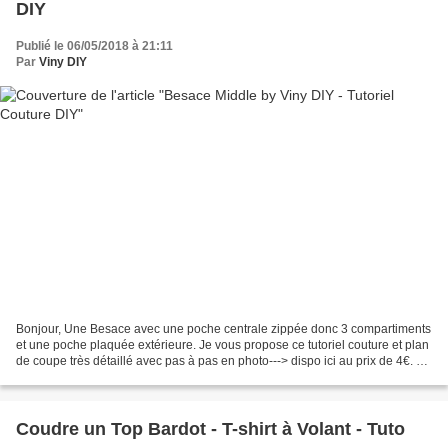
DIY
Publié le 06/05/2018 à 21:11
Par
Viny DIY
Bonjour, Une Besace avec une poche centrale zippée donc 3 compartiments
et une poche plaquée extérieure. Je vous propose ce tutoriel couture et plan
de coupe très détaillé avec pas à pas en photo---> dispo ici au prix de 4€. A
bientôt... Viny DIY. Un...
Coudre un Top Bardot - T-shirt à Volant - Tuto