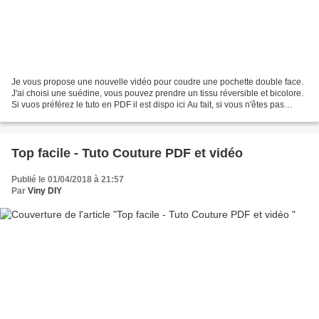
Je vous propose une nouvelle vidéo pour coudre une pochette double face.
J'ai choisi une suédine, vous pouvez prendre un tissu réversible et bicolore.
Si vuos préférez le tuto en PDF il est dispo ici Au fait, si vous n'êtes pas
encore abonné à ma chaîne...
Top facile - Tuto Couture PDF et vidéo
Publié le 01/04/2018 à 21:57
Par
Viny DIY